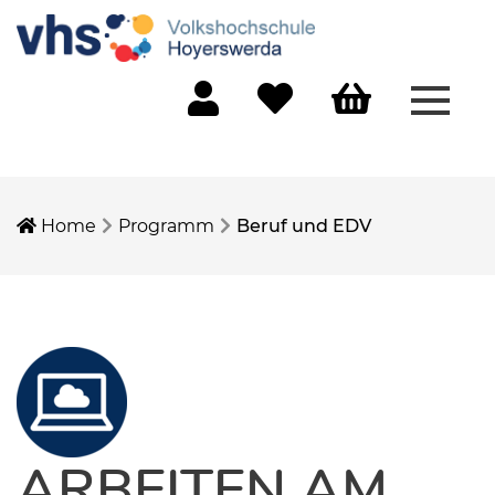
Menü 
Mein Konto
Merkliste
Warenkorb
Home
Programm
Beruf und EDV
ARBEITEN AM