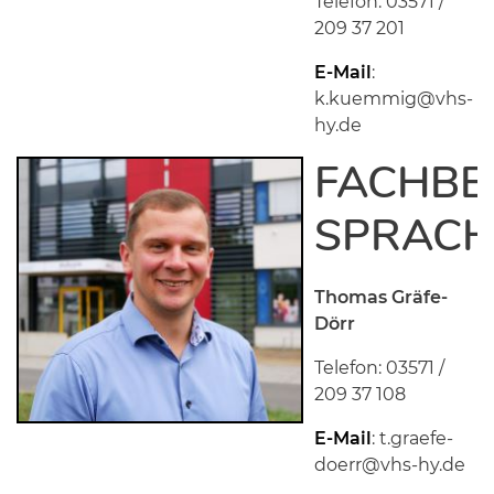
Telefon: 03571 /
209 37 201
E-Mail
:
k.kuemmig@vhs-
hy.de
FACHBE
SPRACH
Thomas Gräfe-
Dörr
Telefon: 03571 /
209 37 108
E-Mail
: t.graefe-
doerr@vhs-hy.de