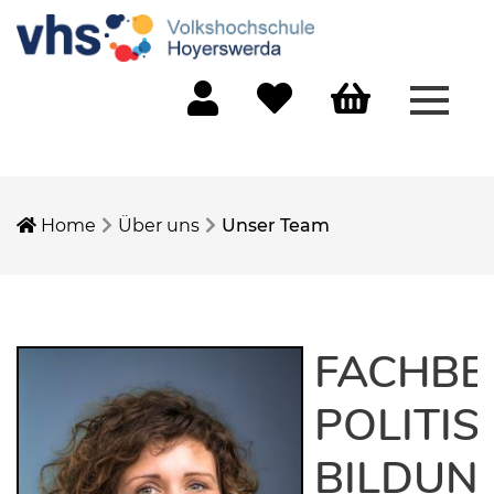
Menü 
Mein Konto
Merkliste
Warenkorb
Home
Über uns
Unser Team
FACHBE
POLITIS
BILDUN