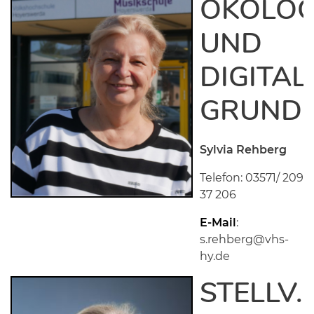
ÖKOLOG
UND
DIGITAL
GRUNDB
Sylvia Rehberg
Telefon: 03571/ 209
37 206
E-Mail
:
s.rehberg@vhs-
hy.de
STELLV.