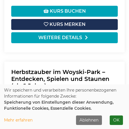
KURS BUCHEN
KURS MERKEN
WEITERE DETAILS
Herbstzauber im Woyski-Park –
Entdecken, Spielen und Staunen
(ab 6 Jahre)
Wir speichern und verarbeiten Ihre personenbezogenen
Informationen für folgende Zwecke:
Anmeldung auf Warteliste
Speicherung von Einstellungen dieser Anwendung,
Funktionelle Cookies, Essenzielle Cookies.
Datum:
Do.
08.10.2026
Mehr erfahren
Ablehnen
OK
Uhrzeit:
09:00 - 10:30 Uhr