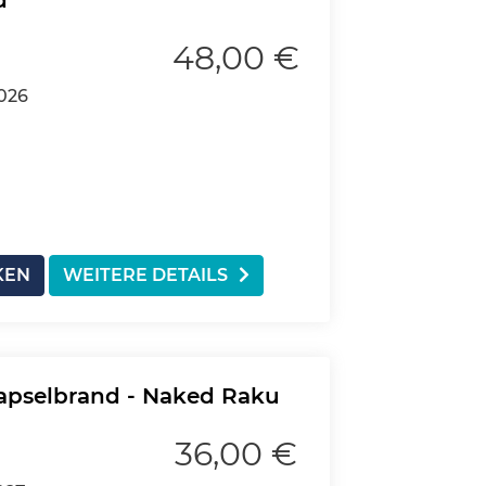
d
48,00 €
2026
KEN
WEITERE DETAILS
apselbrand - Naked Raku
36,00 €