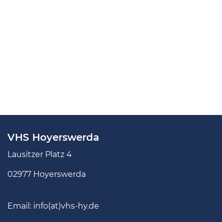
VHS Hoyerswerda
Lausitzer Platz 4
02977 Hoyerswerda
Email:
info(at)vhs-hy.de