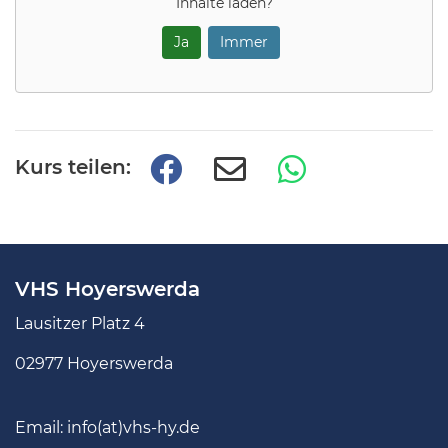
Inhalte laden?
Ja
Immer
Kurs teilen:
VHS Hoyerswerda
Lausitzer Platz 4
02977 Hoyerswerda
Email:
info(at)vhs-hy.de