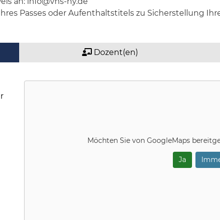
eis an: info@vhs-hy.de
Ihres Passes oder Aufenthaltstitels zu Sicherstellung Ihr
Dozent(en)
r
Möchten Sie von
GoogleMaps
bereitge
Ja
Imme