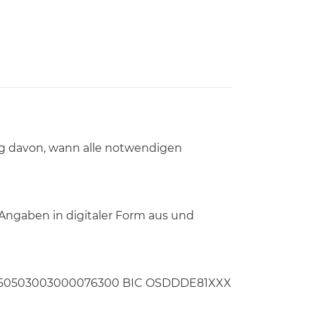
ig davon, wann alle notwendigen
Angaben in digitaler Form aus und
E40850503003000076300 BIC OSDDDE81XXX