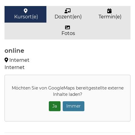
Kursort(e)
Dozent(en)
Termin(e)
Fotos
online
Internet
Internet
Möchten Sie von
GoogleMaps
bereitgestellte externe
Inhalte laden?
Ja
Immer