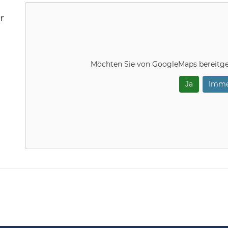
r
Möchten Sie von
GoogleMaps
bereitge
Ja
Imme