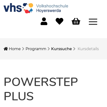
Menü 
Mein Konto
Merkliste
Warenkorb
Home
Programm
Kurssuche
Kursdetails
POWERSTEP
PLUS