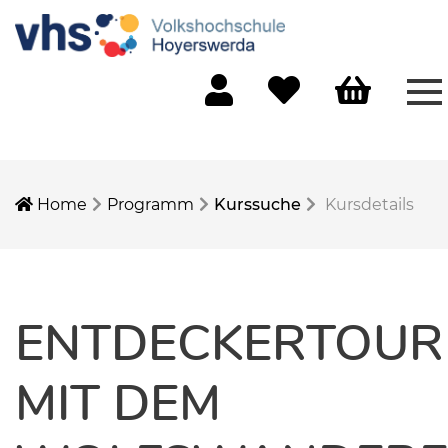
Me
Mein Konto
Merkliste
Warenkorb
Home
Programm
Kurssuche
Kursdetails
ENTDECKERTOUR
MIT DEM