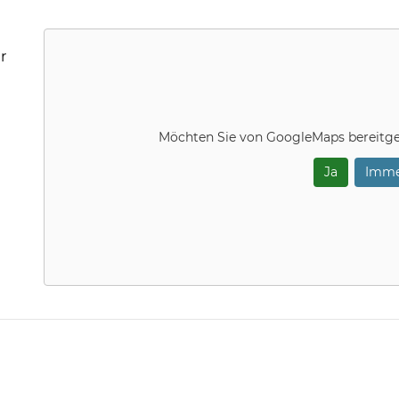
r
Möchten Sie von
GoogleMaps
bereitge
Ja
Imme