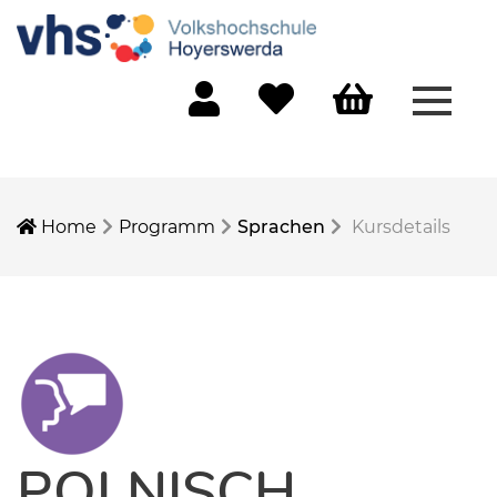
Menü 
Mein Konto
Merkliste
Warenkorb
Home
Programm
Sprachen
Kursdetails
POLNISCH