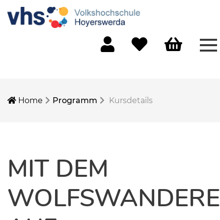
Me
Mein Konto
Merkliste
Warenkorb
Home
Programm
Kursdetails
MIT DEM
WOLFSWANDERE