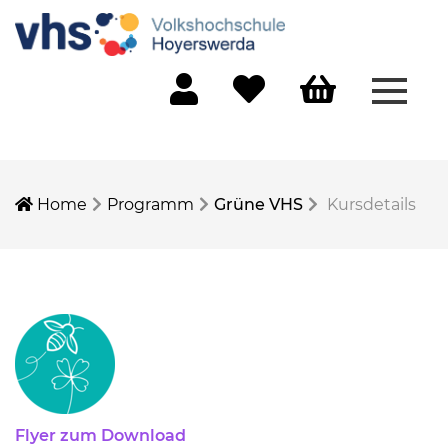
Menü 
Mein Konto
Merkliste
Warenkorb
Home
Programm
Grüne VHS
Kursdetails
Flyer zum Download