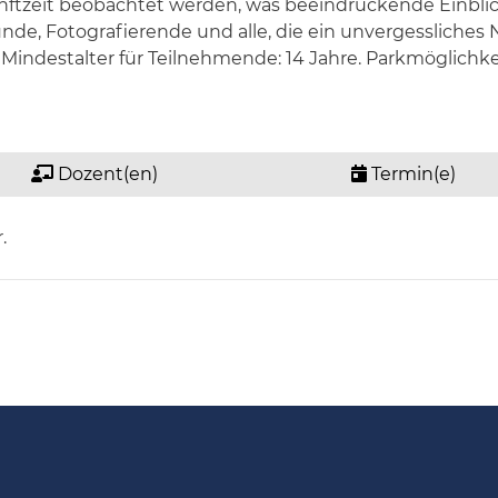
nftzeit beobachtet werden, was beeindruckende Einblic
eunde, Fotografierende und alle, die ein unvergessliches
indestalter für Teilnehmende: 14 Jahre. Parkmöglichkei
Dozent(en)
Termin(e)
.