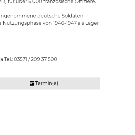
) für über 6.000 französische Offiziere.
ngengenommene deutsche Soldaten
te Nutzungsphase von 1946-1947 als Lager
el.: 03571 / 209 37 500
Termin(e)