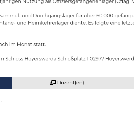
ährigen Nutzung als Offiziersgefangenenlager (Oflag IVD
ls Sammel- und Durchgangslager für über 60.000 gefa
antäne- und Heimkehrerlager diente. Es folgte eine letz
och im Monat statt.
Schloss Hoyerswerda Schloßplatz 1 02977 Hoyerswerda T
Dozent(en)
.