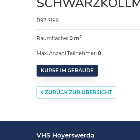
SCHWARZKOLL
B97 S198
2
Raumfläche:
0 m
Max. Anzahl Teilnehmer:
0
KURSE IM GEBÄUDE
ZURÜCK ZUR ÜBERSICHT
VHS Hoyerswerda