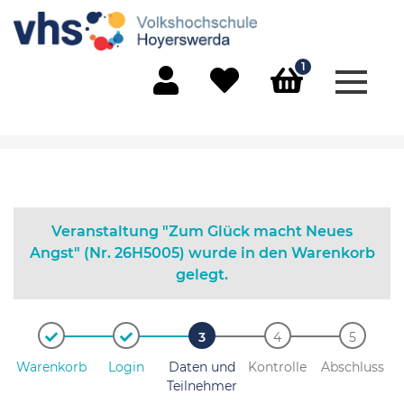
1
Menü 
Mein Konto
Merkliste
Warenkorb
Veranstaltung "Zum Glück macht Neues
Angst" (Nr. 26H5005) wurde in den Warenkorb
gelegt.
Warenkorb
Login
Daten und
Kontrolle
Abschluss
Teilnehmer