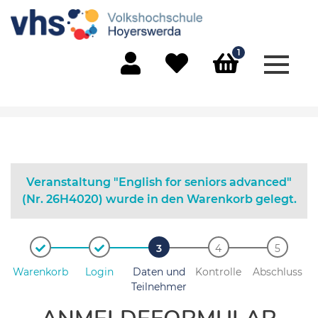
1
Menü 
Mein Konto
Merkliste
Warenkorb
Veranstaltung "English for seniors advanced"
(Nr. 26H4020) wurde in den Warenkorb gelegt.
Warenkorb
Login
Daten und
Kontrolle
Abschluss
Teilnehmer