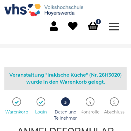
1
Menü 
Mein Konto
Merkliste
Warenkorb
Veranstaltung "Irakische Küche" (Nr. 26H3020)
wurde in den Warenkorb gelegt.
Warenkorb
Login
Daten und
Kontrolle
Abschluss
Teilnehmer