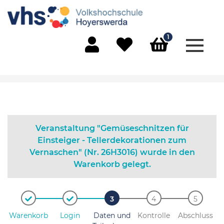
1
Menü 
Mein Konto
Merkliste
Warenkorb
Veranstaltung "Gemüseschnitzen für
Einsteiger - Tellerdekorationen zum
Vernaschen" (Nr. 26H3016) wurde in den
Warenkorb gelegt.
Warenkorb
Login
Daten und
Kontrolle
Abschluss