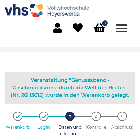
1
Menü 
Mein Konto
Merkliste
Warenkorb
Veranstaltung "Genussabend -
Geschmacksreise durch die Welt des Brotes"
(Nr. 26H3015) wurde in den Warenkorb gelegt.
Warenkorb
Login
Daten und
Kontrolle
Abschluss
Teilnehmer