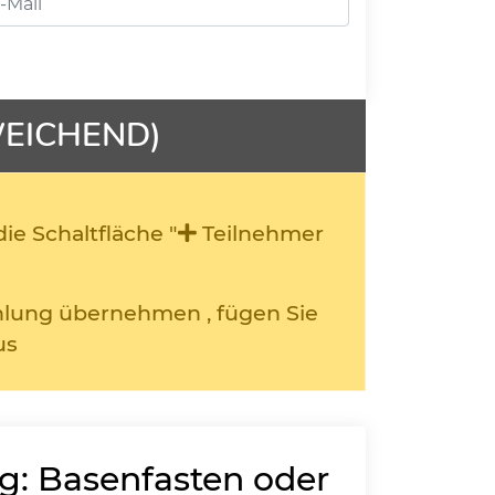
WEICHEND)
ie Schaltfläche "
Teilnehmer
ahlung übernehmen , fügen Sie
us
ng: Basenfasten oder