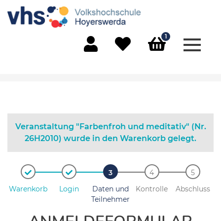
1
Menü 
Mein Konto
Merkliste
Warenkorb
Veranstaltung "Farbenfroh und meditativ" (Nr.
26H2010) wurde in den Warenkorb gelegt.
Warenkorb
Login
Daten und
Kontrolle
Abschluss
Teilnehmer