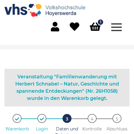
1
Menü 
Mein Konto
Merkliste
Warenkorb
Veranstaltung "Familienwanderung mit
Herbert Schnabel – Natur, Geschichte und
spannende Entdeckungen" (Nr. 26H1058)
wurde in den Warenkorb gelegt.
Warenkorb
Login
Daten und
Kontrolle
Abschluss