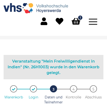
1
Menü 
Mein Konto
Merkliste
Warenkorb
Veranstaltung "Mein Freiwilligendienst in
Indien" (Nr. 26H1003) wurde in den Warenkorb
gelegt.
Warenkorb
Login
Daten und
Kontrolle
Abschluss
Teilnehmer