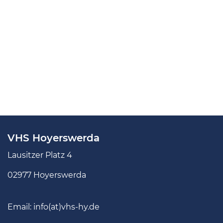
VHS Hoyerswerda
Lausitzer Platz 4
02977 Hoyerswerda
Email:
info(at)vhs-hy.de