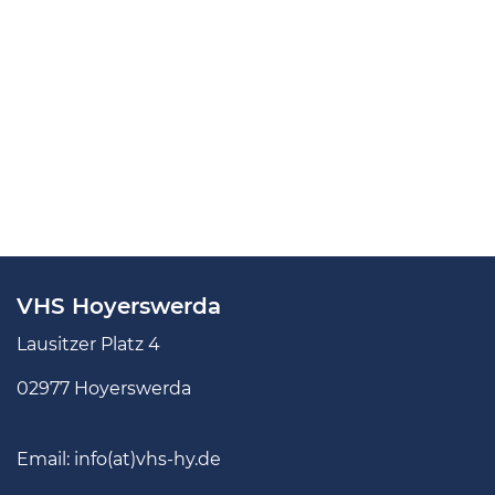
VHS Hoyerswerda
Lausitzer Platz 4
02977 Hoyerswerda
Email:
info(at)vhs-hy.de