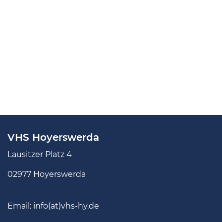
VHS Hoyerswerda
Lausitzer Platz 4
02977 Hoyerswerda
Email:
info(at)vhs-hy.de