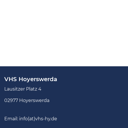
VHS Hoyerswerda
Lausitzer Platz 4
02977 Hoyerswerda
Email:
info(at)vhs-hy.de