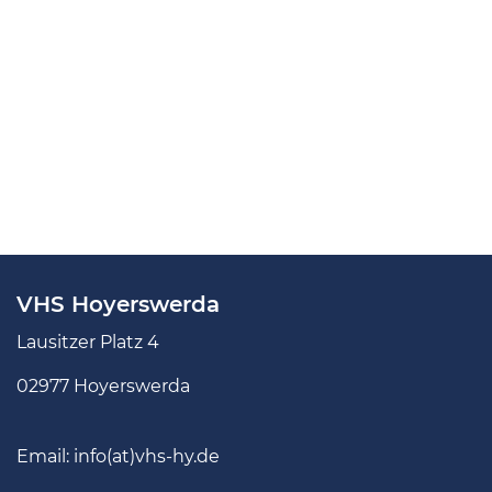
VHS Hoyerswerda
Lausitzer Platz 4
02977 Hoyerswerda
Email:
info(at)vhs-hy.de