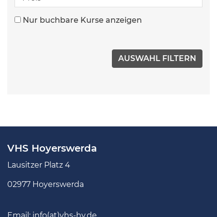
Nur buchbare Kurse anzeigen
VHS Hoyerswerda
Lausitzer Platz 4
02977 Hoyerswerda
Email:
info(at)vhs-hy.de