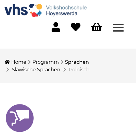
Menü 
Mein Konto
Merkliste
Warenkorb
Home
Programm
Sprachen
Slawische Sprachen
Polnisch