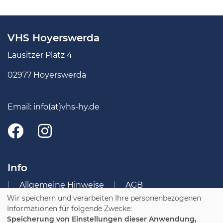
VHS Hoyerswerda
Lausitzer Platz 4
02977 Hoyerswerda
Email:
info(at)vhs-hy.de
Info
Allgemeine Hinweise
AGB
Wir speichern und verarbeiten Ihre personenbezogenen
Impressum
Datenschutzerklärung
Informationen für folgende Zwecke:
Widerruf
Speicherung von Einstellungen dieser Anwendung,