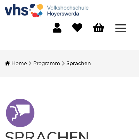
Menü 
Mein Konto
Merkliste
Warenkorb
Home
Programm
Sprachen
SPRACHEN