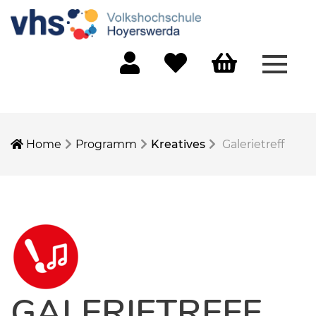
Menü 
Mein Konto
Merkliste
Warenkorb
Home
Programm
Kreatives
Galerietreff
GALERIETREFF