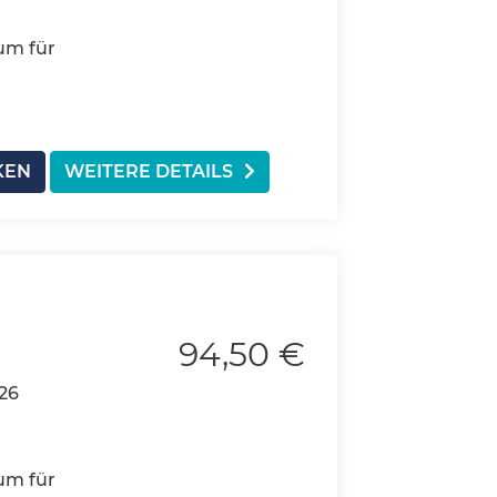
um für
KEN
WEITERE DETAILS
94,50 €
026
um für