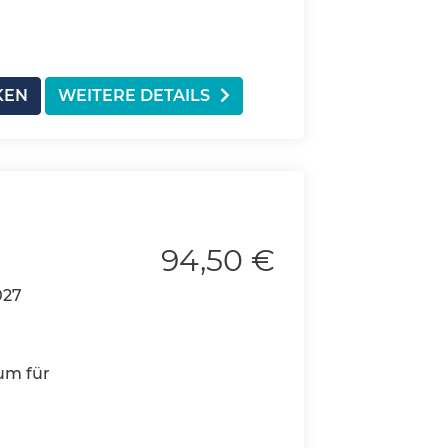
KEN
WEITERE DETAILS
94,50 €
027
um für