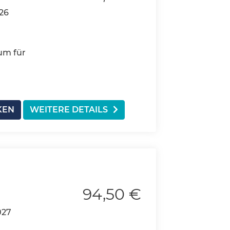
026
um für
KEN
WEITERE DETAILS
94,50 €
027